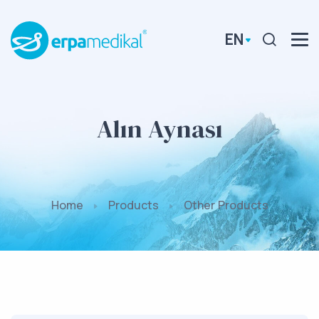
EN
Alın Aynası
Home
Products
Other Products