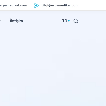
erpamedikal.com
bilgi@erpamedikal.com
r
İletişim
TR