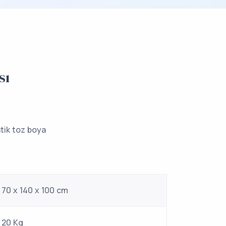
sı
atik toz boya
70 x 140 x 100 cm
20 Kg