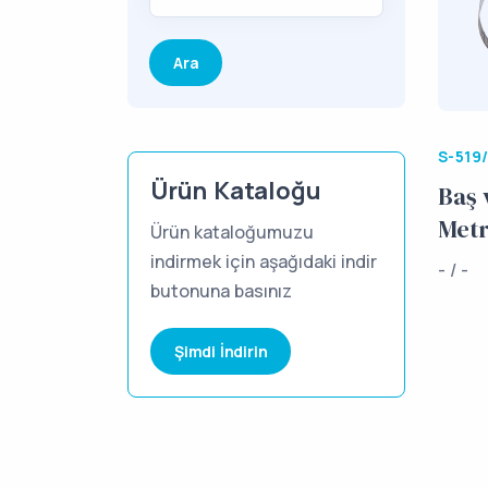
S-519
Ürün Kataloğu
Baş 
Metr
Ürün kataloğumuzu
indirmek için aşağıdaki indir
- / -
butonuna basınız
Şimdi İndirin