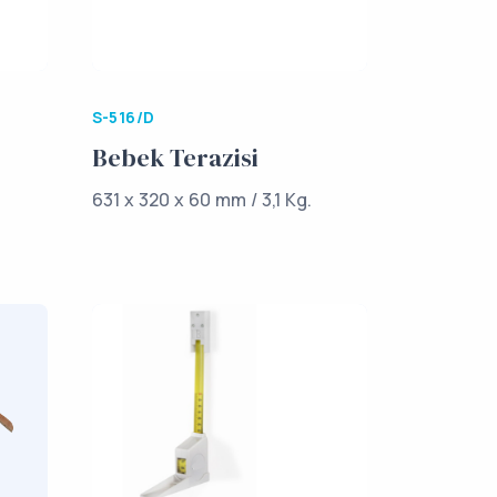
S-516/D
Bebek Terazisi
631 x 320 x 60 mm / 3,1 Kg.