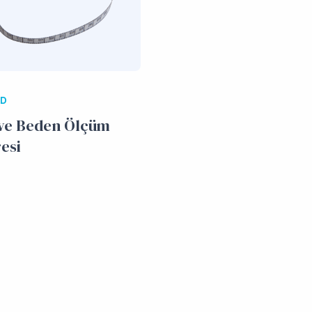
/D
ve Beden Ölçüm
esi