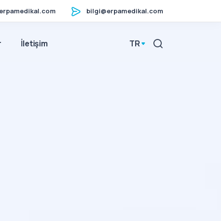
erpamedikal.com
bilgi@erpamedikal.com
r
İletişim
TR