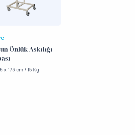
/C
un Önlük Askılığı
ası
6 x 173 cm / 15 Kg