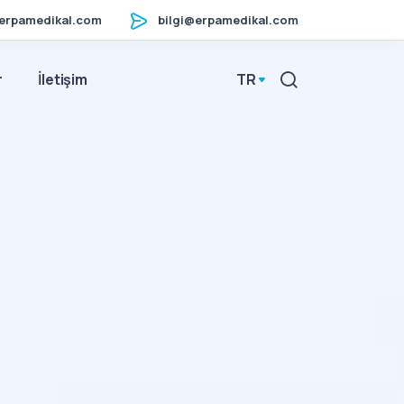
erpamedikal.com
bilgi@erpamedikal.com
r
İletişim
TR