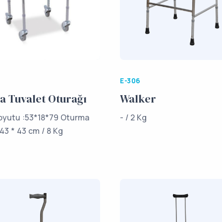
E-306
a Tuvalet Oturağı
Walker
Boyutu :53*18*79 Oturma
- / 2 Kg
:43 * 43 cm / 8 Kg