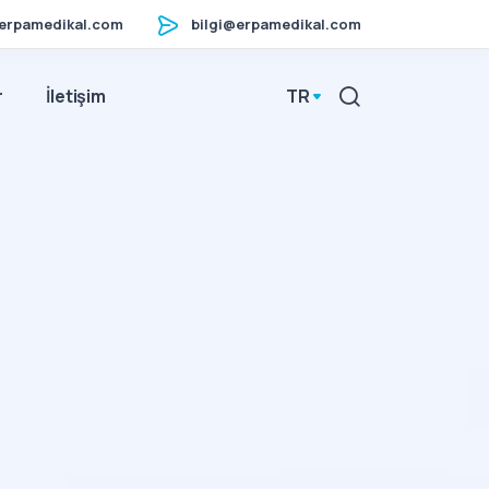
erpamedikal.com
bilgi@erpamedikal.com
r
İletişim
TR