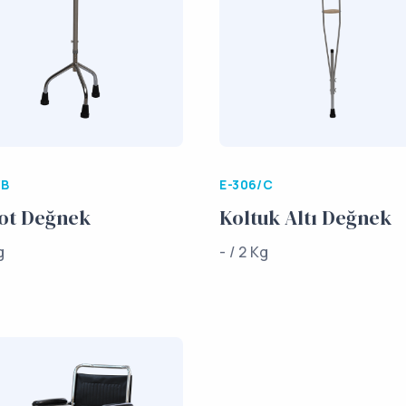
/B
E-306/C
ot Değnek
Koltuk Altı Değnek
g
- / 2 Kg