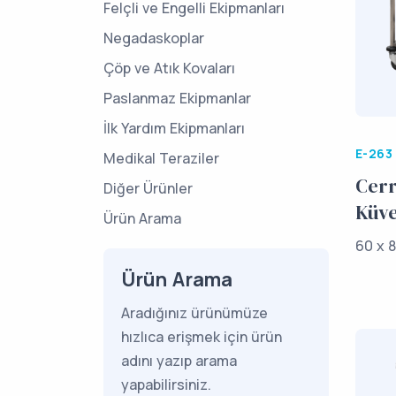
Felçli ve Engelli Ekipmanları
Negadaskoplar
Çöp ve Atık Kovaları
Paslanmaz Ekipmanlar
İlk Yardım Ekipmanları
E-263
Medikal Teraziler
Cerr
Diğer Ürünler
Küve
Ürün Arama
60 x 8
Ürün Arama
Aradığınız ürünümüze
hızlıca erişmek için ürün
adını yazıp arama
yapabilirsiniz.