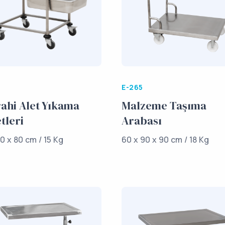
E-265
ahi Alet Yıkama
Malzeme Taşıma
tleri
Arabası
0 x 80 cm / 15 Kg
60 x 90 x 90 cm / 18 Kg