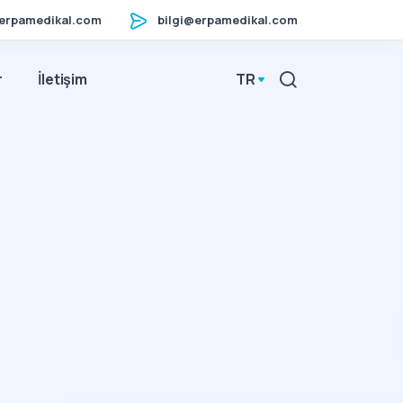
erpamedikal.com
bilgi@erpamedikal.com
r
İletişim
TR