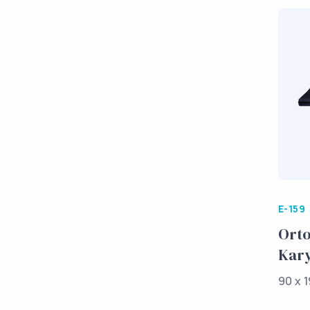
E-159
Orto
Kary
90 x 1