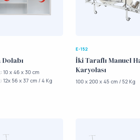
E-152
 Dolabı
İki Taraflı Manuel H
Karyolası
: 10 x 46 x 30 cm
 12x 56 x 37 cm / 4 Kg
100 x 200 x 45 cm / 52 Kg