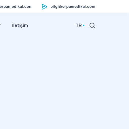
erpamedikal.com
bilgi@erpamedikal.com
r
İletişim
TR