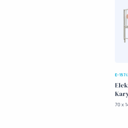
E-157
Elek
Kary
70 x 1